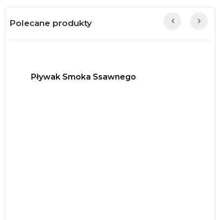
Polecane produkty



‹
›
Pływak Smoka Ssawnego