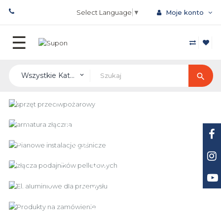
Select Language
▼
Moje konto
Przełącz
☰
nawigację
Wszystkie Kategorie
search
keyboard_arrow_down
Sprzęt
przeciwpożarowy
Armatura
Pianowe
złączna
instalacje
Złącza
gaśnicze
podajników
El. aluminiowe
pelletowych
dla
przemysłu
Produkty na
zamówienie